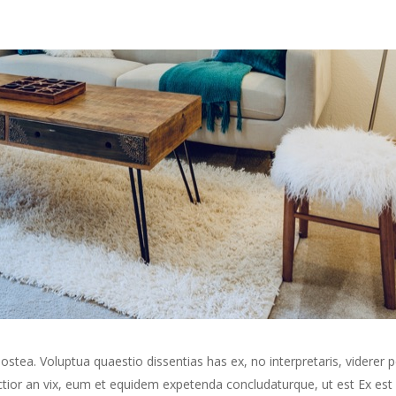
stea. Voluptua quaestio dissentias has ex, no interpretaris, viderer p
tructior an vix, eum et equidem expetenda concludaturque, ut est Ex es