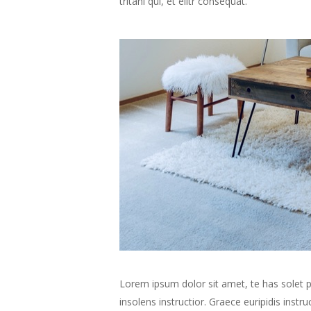
tritani qui, et elitr consequat.
Lorem ipsum dolor sit amet, te has solet po
insolens instructior. Graece euripidis ins