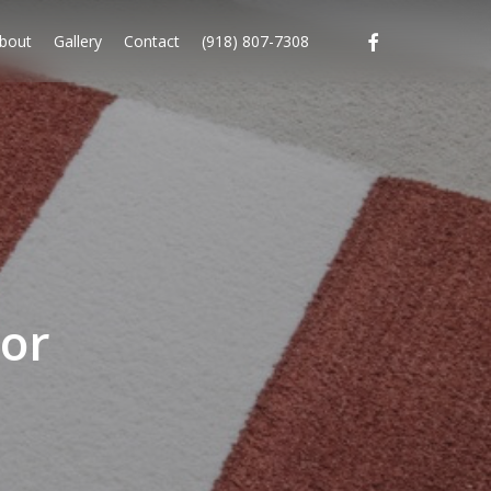
facebook
bout
Gallery
Contact
(918) 807-7308
oor