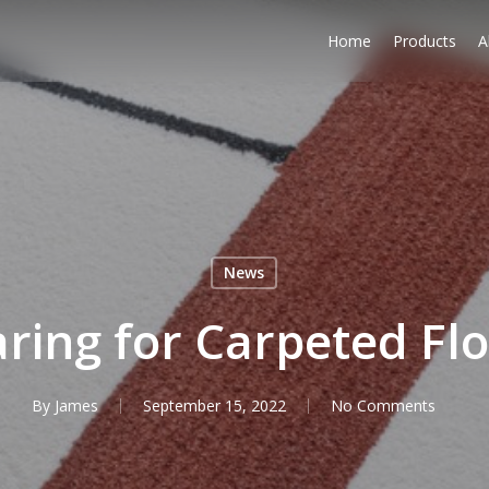
Home
Products
A
News
ring for Carpeted Fl
By
James
September 15, 2022
No Comments