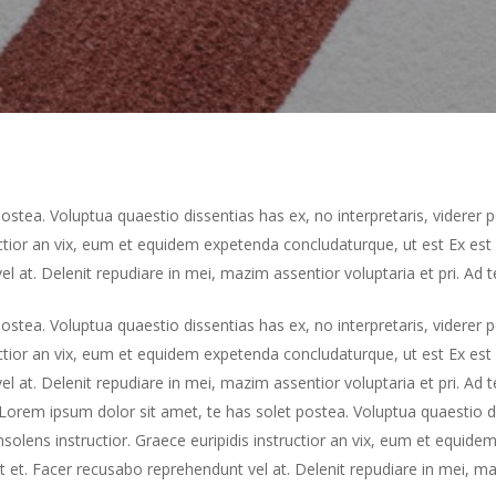
stea. Voluptua quaestio dissentias has ex, no interpretaris, viderer p
tructior an vix, eum et equidem expetenda concludaturque, ut est Ex es
l at. Delenit repudiare in mei, mazim assentior voluptaria et pri. Ad te
stea. Voluptua quaestio dissentias has ex, no interpretaris, viderer p
tructior an vix, eum et equidem expetenda concludaturque, ut est Ex es
l at. Delenit repudiare in mei, mazim assentior voluptaria et pri. Ad t
Lorem ipsum dolor sit amet, te has solet postea. Voluptua quaestio dis
nsolens instructior. Graece euripidis instructior an vix, eum et equid
 et. Facer recusabo reprehendunt vel at. Delenit repudiare in mei, ma