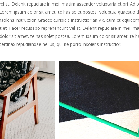
l at. Delenit repudiare in mei, mazim assentior voluptaria et pri. Ad t
Lorem ipsum dolor sit amet, te has solet postea. Voluptua quaestio dis
nsolens instructior. Graece euripidis instructior an vix, eum et equid
 et. Facer recusabo reprehendunt vel at. Delenit repudiare in mei, ma
m dolor sit amet, te has solet postea. Lorem ipsum dolor sit amet, te 
 pertinax repudiandae ne ius, qui ne porro insolens instructior.