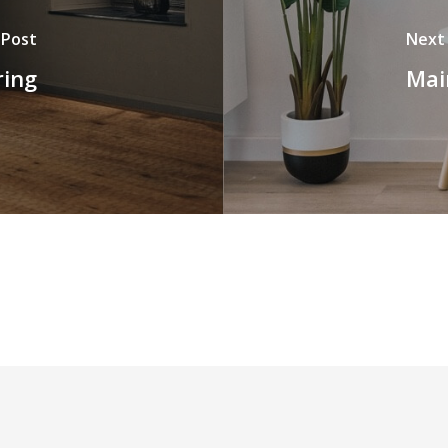
 Post
Next
ring
Mai